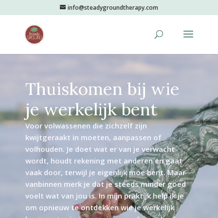
info@steadygroundtherapy.com
Thuiskomen bij wie
je werkelijk bent
Voor volwassenen die zichzelf zijn
kwijtgeraakt in moeten, aanpassen of
volhouden. Je doet wat er van je verwacht
wordt, houdt rekening met anderen en gaat
vaak door, terwijl je eigenlijk moe bent. Maar
vanbinnen merk je dat je steeds minder goed
voelt wat van jou is. In mijn praktijk help ik je
om opnieuw te ontdekken wie je werkelijk