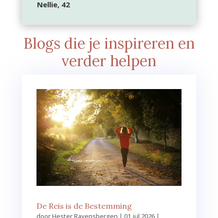
Nellie, 42
Blogs die je inspireren en
verder helpen
De Reis is de Bestemming
door
Hester Ravensbergen
|
01 jul 2026
|